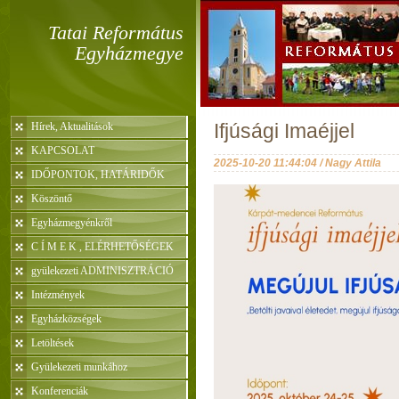
Tatai Református
Egyházmegye
Hírek, Aktualitások
Ifjúsági Imaéjjel
KAPCSOLAT
2025-10-20 11:44:04 / Nagy Attila
IDŐPONTOK, HATÁRIDŐK
Köszöntő
Egyházmegyénkről
C Í M E K , ELÉRHETŐSÉGEK
gyülekezeti ADMINISZTRÁCIÓ
Intézmények
Egyházközségek
Letöltések
Gyülekezeti munkához
Konferenciák