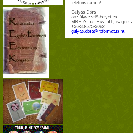
telefonszámon!
Gulyás Dóra
osztályvezető-helyettes
MRE Zsinati Hivatal Ifjúsági osz
+36-30-575-3082
gulyas.dora@reformatus.hu