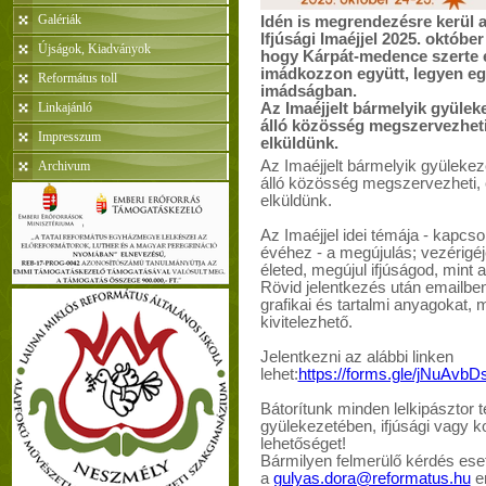
Galériák
Idén is megrendezésre kerül 
Ifjúsági Imaéjjel 2025. október
Újságok, Kiadványok
hogy Kárpát-medence szerte eg
imádkozzon együtt, legyen eg
Református toll
imádságban.
Linkajánló
Az Imaéjjelt bármelyik gyülekez
álló közösség megszervezhet
Impresszum
elküldünk.
Az Imaéjjelt bármelyik gyülekezet
Archivum
álló közösség megszervezheti,
elküldünk.
Az Imaéjjel idei témája - kapcso
évéhez - a megújulás; vezérigéje 
életed, megújul ifjúságod, mint 
Rövid jelentkezés után emailb
grafikai és tartalmi anyagokat, 
kivitelezhető.
Jelentkezni az alábbi linken
lehet:
https://forms.gle/jNuAv
Bátorítunk minden lelkipásztor t
gyülekezetében, ifjúsági vagy k
lehetőséget!
Bármilyen felmerülő kérdés es
a
gulyas.dora@reformatus.hu
e