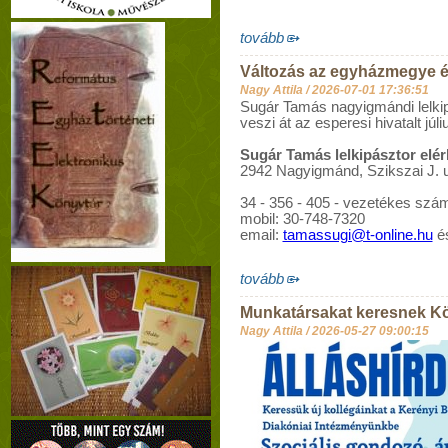
tovább
Változás az egyházmegye é
Nagy Attila /
2026-07-01 17:36:51
Sugár Tamás nagyigmándi lelki
veszi át az esperesi hivatalt júliu
Sugár Tamás lelkipásztor elé
2942 Nagyigmánd, Szikszai J. u
34 - 356 - 405 - vezetékes szá
mobil: 30-748-7320
email:
tamassugi@t-online.hu
é
tovább
Munkatársakat keresnek K
Nagy Attila /
2026-05-27 09:00:15