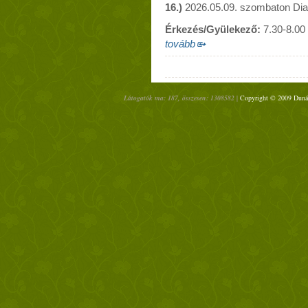
16.)
2026.05.09. szombaton Diak
Érkezés/Gyülekező:
7.30-8.00 
tovább
Látogatók ma: 187, összesen: 1308582 |
Copyright © 2009 Dunánt