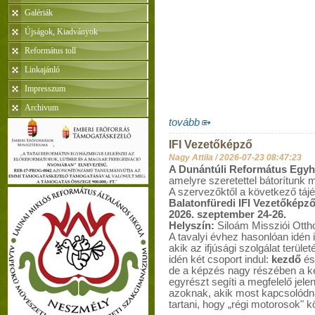
Galériák
Újságok, Kiadványok
Református toll
Linkajánló
Impresszum
Archivum
tovább
IFI Vezetőképző
Nagy Attila /
2026-07-23 08:47:23
A
Dunántúli Református Egyhá
amelyre szeretettel bátorítunk mi
A szervezőktől a következő tájé
Balatonfüredi IFI Vezetőképz
2026. szeptember 24-26.
Helyszín:
Siloám Missziói Ottho
A tavalyi évhez hasonlóan idén 
akik az ifjúsági szolgálat terül
idén két csoport indul:
kezdő
é
de a képzés nagy részében a ké
egyrészt segíti a megfelelő jele
azoknak, akik most kapcsolódnán
tartani, hogy „régi motorosok" köz