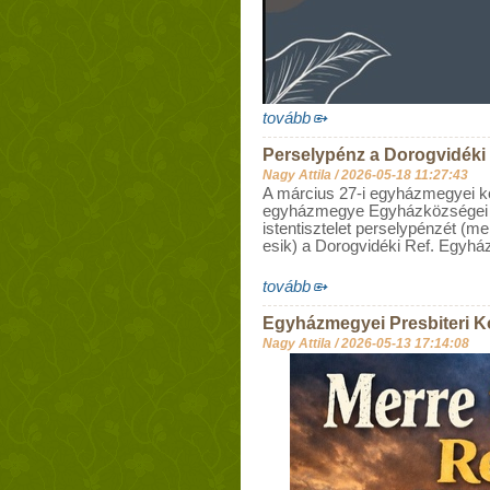
tovább
Perselypénz a Dorogvidék
Nagy Attila /
2026-05-18 11:27:43
A március 27-i egyházmegyei k
egyházmegye Egyházközségei a
istentisztelet perselypénzét (
esik) a Dorogvidéki Ref. Egyház
tovább
Egyházmegyei Presbiteri K
Nagy Attila /
2026-05-13 17:14:08