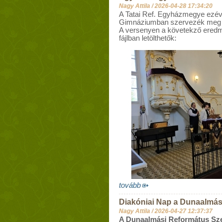
Nagy Attila /
2026-04-28 17:34:20
A Tatai Ref. Egyházmegye ezévi 
Gimnáziumban szervezék meg 20
A versenyen a követekző eredm
fájlban letölthetők:
tovább
Diakóniai Nap a Dunaalmás
Nagy Attila /
2026-04-27 12:37:37
A Dunaalmási Református Sze