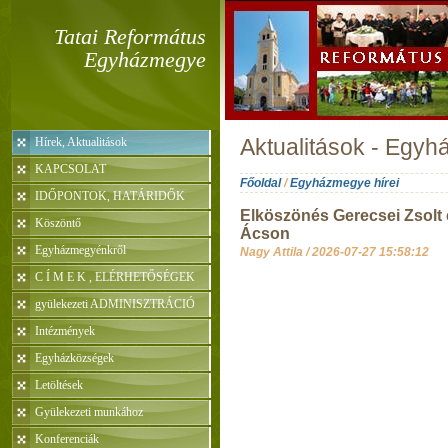
Tatai Református
Egyházmegye
Hírek, Aktualitások
Aktualitások - Egyh
KAPCSOLAT
Főoldal
/
Egyházmegye hírei
IDŐPONTOK, HATÁRIDŐK
Elköszönés Gerecsei Zsolt é
Köszöntő
Ácson
Egyházmegyénkről
Nagy Attila /
2026-07-27 15:58:12
C Í M E K , ELÉRHETŐSÉGEK
gyülekezeti ADMINISZTRÁCIÓ
Intézmények
Egyházközségek
Letöltések
Gyülekezeti munkához
Konferenciák